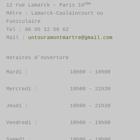
sur
ème
12 rue Lamarck – Paris 18
la
Métro : Lamarck-Caulaincourt ou
page
Funiculaire
du
Tel : 06 85 12 50 62
produit
Mail :
untouramontmartre@gmail.com
Horaires d’ouverture
Mardi :
10h00 – 18h00
Mercredi :
10h00 – 21h30
Jeudi :
10h00 – 21h30
Vendredi :
10h00 – 19h00
Samedi :
10h00 – 19h00