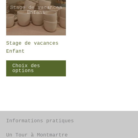
Stage de vacances
Enfant
Ce
Choix des
produit
options
a
plusieurs
variations.
Les
options
peuvent
Informations pratiques
être
choisies
Un Tour à Montmartre