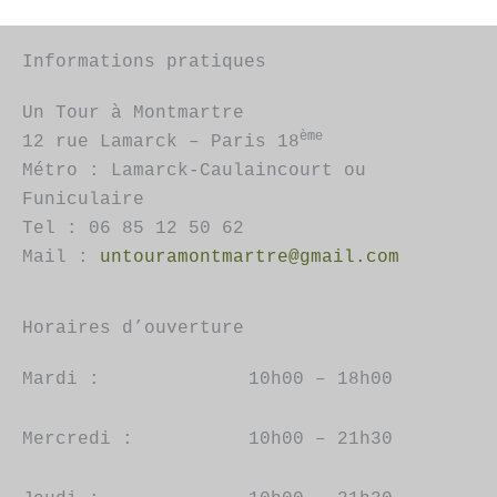
Informations pratiques
Un Tour à Montmartre
ème
12 rue Lamarck – Paris 18
Métro : Lamarck-Caulaincourt ou
Funiculaire
Tel : 06 85 12 50 62
Mail :
untouramontmartre@gmail.com
Horaires d’ouverture
Mardi :
10h00 – 18h00
Mercredi :
10h00 – 21h30