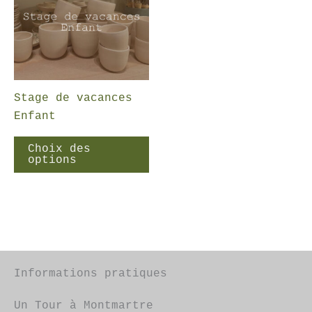
Stage de vacances
Enfant
Ce
Choix des
produit
options
a
plusieurs
variations.
Les
options
peuvent
Informations pratiques
être
choisies
Un Tour à Montmartre