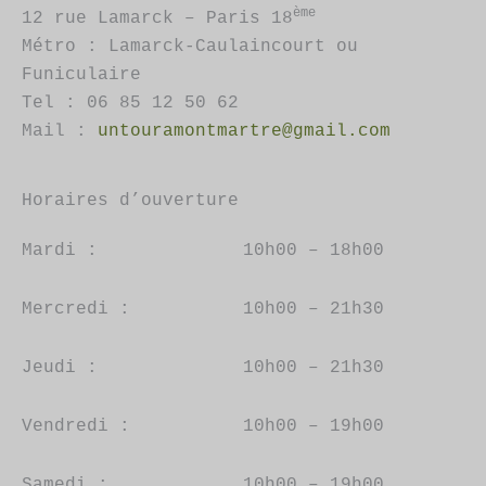
sur
ème
12 rue Lamarck – Paris 18
la
Métro : Lamarck-Caulaincourt ou
page
Funiculaire
du
Tel : 06 85 12 50 62
produit
Mail :
untouramontmartre@gmail.com
Horaires d’ouverture
Mardi :
10h00 – 18h00
Mercredi :
10h00 – 21h30
Jeudi :
10h00 – 21h30
Vendredi :
10h00 – 19h00
Samedi :
10h00 – 19h00