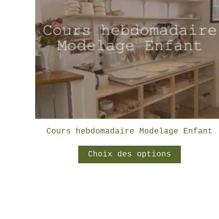
Cours hebdomadaire Modelage Enfant
Ce
Choix des options
produit
a
plusieu
variati
Les