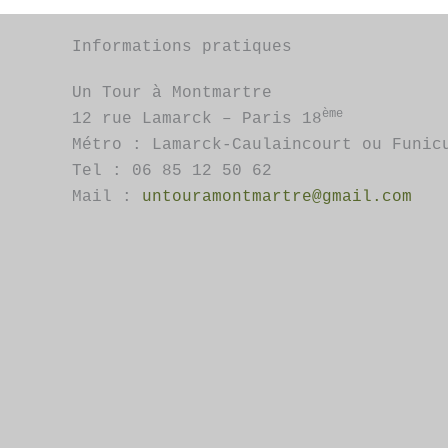
options
peuvent
Informations pratiques
être
choisie
Un Tour à Montmartre
sur
ème
12 rue Lamarck – Paris 18
la
Métro : Lamarck-Caulaincourt ou Funic
page
Tel : 06 85 12 50 62
du
Mail :
untouramontmartre@gmail.com
produit